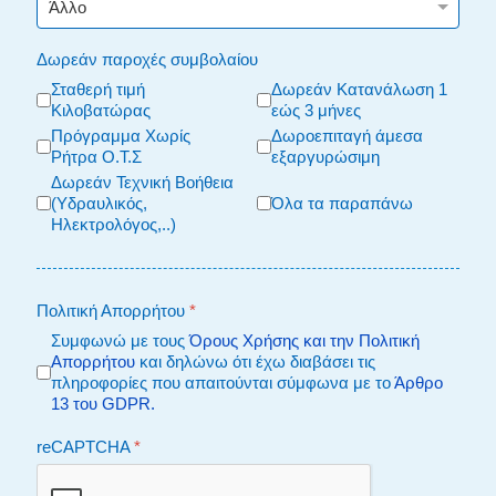
Δωρεάν παροχές συμβολαίου
Σταθερή τιμή
Δωρεάν Κατανάλωση 1
Κιλοβατώρας
εώς 3 μήνες
Πρόγραμμα Χωρίς
Δωροεπιταγή άμεσα
Ρήτρα Ο.Τ.Σ
εξαργυρώσιμη
Δωρεάν Τεχνική Βοήθεια
(Υδραυλικός,
Όλα τα παραπάνω
Ηλεκτρολόγος,..)
Πολιτική Απορρήτου
*
Συμφωνώ με τους
Όρους Χρήσης και την Πολιτική
Απορρήτου
και δηλώνω ότι έχω διαβάσει τις
πληροφορίες που απαιτούνται σύμφωνα με το
Άρθρο
13 του GDPR.
reCAPTCHA
*