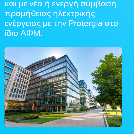
και με νέα ή ενεργή σύμβαση
προμήθειας ηλεκτρικής
ενέργειας με την Protergia στο
ίδιο ΑΦΜ.