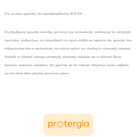
Στις ανωτέρω χρεώσεις δεν συμπεριλαμβάνεται ΦΠΑ 6%
Oι ρυθμιζόμενες χρεώσεις είναι ίδιες για όλους τους καταναλωτές, ανάλογα με την κατηγορία
τιμολογίου, ανεξαρτήτως του προμηθευτή που έχουν επιλέξει και αφορούν στις χρεώσεις που
επιβαρύνονται όλοι οι καταναλωτές που κάνουν χρήση των υποδομών ηλεκτρικής ενέργειας
(δηλαδή το ελληνικό σύστημα μεταφοράς ηλεκτρικής ενέργειας και το ελληνικό δίκτυο
διανομής ηλεκτρικής ενέργειας), στις χρεώσεις για την παροχή υπηρεσιών κοινής ωφέλειας
και στο ειδικό τέλος μείωσης εκπομπών ρύπων.