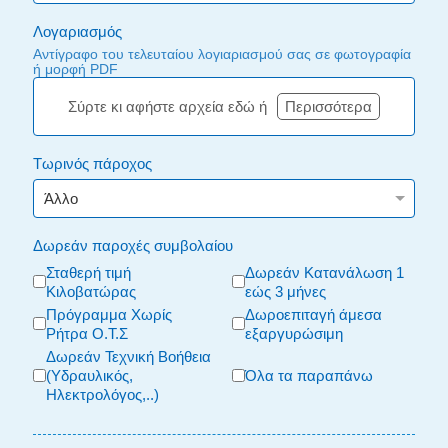
Λογαριασμός
Αντίγραφο του τελευταίου λογιαριασμού σας σε φωτογραφία
ή μορφή PDF
Σύρτε κι αφήστε αρχεία εδώ ή
Περισσότερα
Τωρινός πάροχος
Δωρεάν παροχές συμβολαίου
Σταθερή τιμή
Δωρεάν Κατανάλωση 1
Κιλοβατώρας
εώς 3 μήνες
Πρόγραμμα Χωρίς
Δωροεπιταγή άμεσα
Ρήτρα Ο.Τ.Σ
εξαργυρώσιμη
Δωρεάν Τεχνική Βοήθεια
(Υδραυλικός,
Όλα τα παραπάνω
Ηλεκτρολόγος,..)