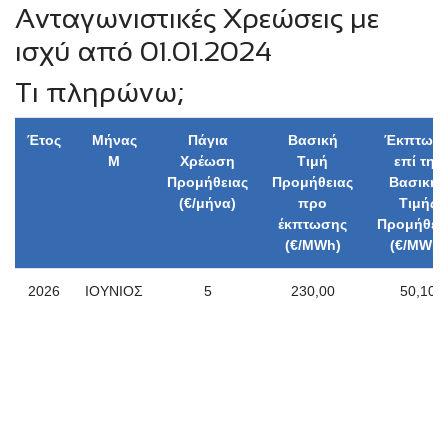
Ανταγωνιστικές Χρεώσεις με
ισχύ από 01.01.2024
Τι πληρώνω;
Έτος
Μήνας
Πάγια
Βασική
Έκπτωσ
Μ
Χρέωση
Τιμή
επί της
Προμήθειας
Προμήθειας
Βασικής
(€/μήνα)
προ
Τιμής
έκπτωσης
Προμήθει
(€/MWh)
(€/MWh)
2026
ΙΟΥΝΙΟΣ
5
230,00
50,10