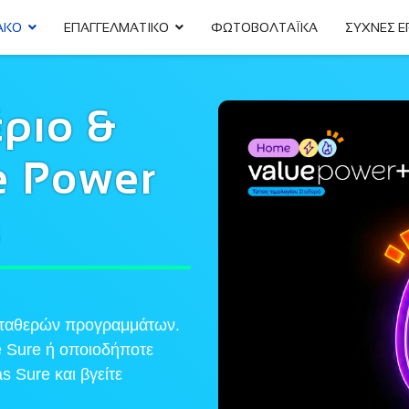
ΑΚΟ
ΕΠΑΓΓΕΛΜΑΤΙΚΟ
ΦΩΤΟΒΟΛΤΑΪΚΑ
ΣΥΧΝΕΣ Ε
ριο &
e Power
s
 σταθερών προγραμμάτων.
 Sure ή οποιοδήποτε
s Sure και βγείτε