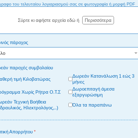
γραφο του τελευταίου λογιαριασμού σας σε φωτογραφία ή μορφή PDF
Σύρτε κι αφήστε αρχεία εδώ ή
Περισσότερα
ινός πάροχος
εάν παροχές συμβολαίου
Δωρεάν Κατανάλωση 1 εώς 3
αθερή τιμή Κιλοβατώρας
μήνες
Δωροεπιταγή άμεσα
ρόγραμμα Χωρίς Ρήτρα Ο.Τ.Σ
εξαργυρώσιμη
ρεάν Τεχνική Βοήθεια
Όλα τα παραπάνω
δραυλικός, Ηλεκτρολόγος,..)
ιτική Απορρήτου
*