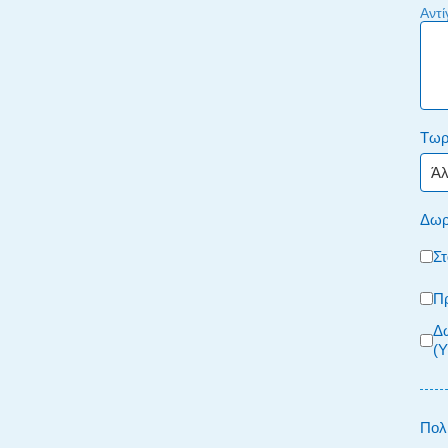
Αντί
Τωρ
Δωρ
Στ
Π
Δω
(Υ
Πολ