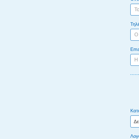
Τηλ
Ema
Κατ
Λογ