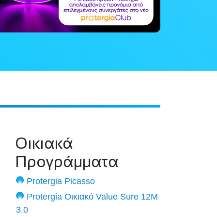
Οικιακά
Προγράμματα
Protergia Picasso
Protergia Οικιακό Value Sure 12M
3.0